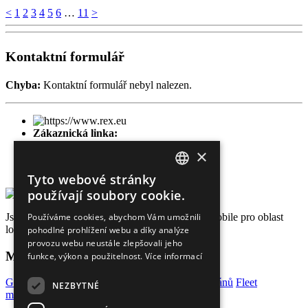
<
1
2
3
4
5
6
…
11
>
Kontaktní formulář
Chyba:
Kontaktní formulář nebyl nalezen.
Zákaznická linka:
602 222 228
×
Kontaktní e-mail:
zwebu@rex.eu
Tyto webové stránky
CZECH
používají soubory cookie.
ENGLISH
Jsme certifikovaným M2M partnerem firmy T-Mobile pro oblast
Používáme cookies, abychom Vám umožnili
lokalizace a střežení již od roku 2003.
pohodlné prohlížení webu a díky analýze
GERMAN
provozu webu neustále zlepšovali jeho
Mohlo by Vás zajímat
funkce, výkon a použitelnost.
Více informací
GPS lokátory do auta
GPS sledování lodí a veteránů
Fleet
NEZBYTNÉ
management
Kniha jízd
Internet věcí