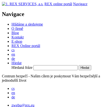
REX online portál
Navigace
Navigace
Hlídáme a sledujeme
O firmě
Blog
Kontakt
E-shop
REX Online portál
cs
en
de
Hledat
Hledaná fráze
Centrum bezpečí - Našim cílem je poskytnout Vám bezpečnější a
jednodušší život
cs
en
de
zwebu@rex.eu