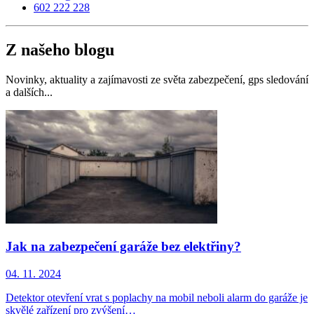
602 222 228
Z našeho blogu
Novinky, aktuality a zajímavosti ze světa zabezpečení, gps sledování
a dalších...
Jak na zabezpečení garáže bez elektřiny?
04. 11. 2024
Detektor otevření vrat s poplachy na mobil neboli alarm do garáže je
skvělé zařízení pro zvýšení…