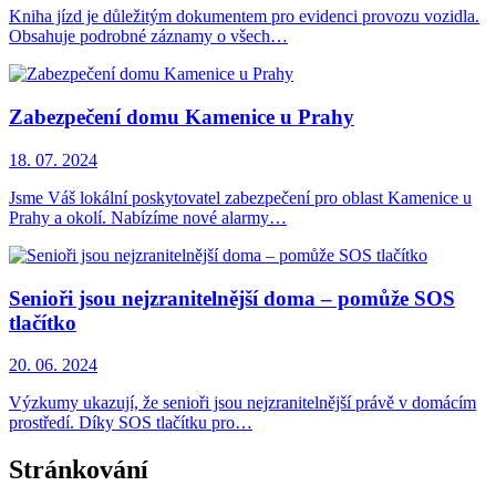
Kniha jízd je důležitým dokumentem pro evidenci provozu vozidla.
Obsahuje podrobné záznamy o všech…
Zabezpečení domu Kamenice u Prahy
18. 07. 2024
Jsme Váš lokální poskytovatel zabezpečení pro oblast Kamenice u
Prahy a okolí. Nabízíme nové alarmy…
Senioři jsou nejzranitelnější doma – pomůže SOS
tlačítko
20. 06. 2024
Výzkumy ukazují, že senioři jsou nejzranitelnější právě v domácím
prostředí. Díky SOS tlačítku pro…
Stránkování