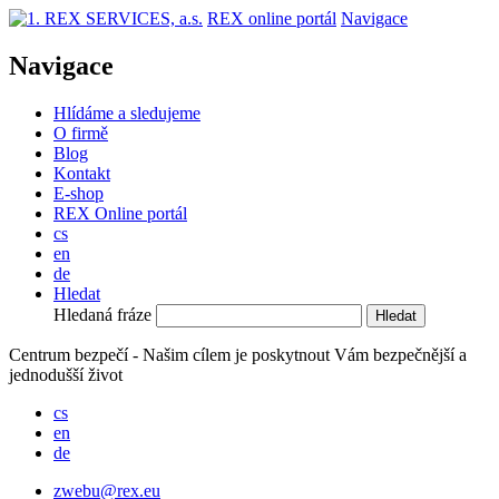
REX online portál
Navigace
Navigace
Hlídáme a sledujeme
O firmě
Blog
Kontakt
E-shop
REX Online portál
cs
en
de
Hledat
Hledaná fráze
Centrum bezpečí - Našim cílem je poskytnout Vám bezpečnější a
jednodušší život
cs
en
de
zwebu@rex.eu