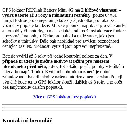
GPS lokátor REXlink Battery Mini 4G má
2 klíčové vlastnosti –
výdrž baterie až 3 roky a miniaturní rozměry
(pouze 64×51
mm). Hodí se proto nejenom jako skrytá jednotka pro lokalizaci
vozidel v případě krádeže. Můžete ji použít například pro veteránské
automobily či motorky, u nich se také hodí možnost aktivace funkce
upozornění na pohyb. Nebo pro nářadí a malé stroje, jako jsou
sekačky a traktůrky. Dále pak například pro zvýšení bezpečnosti
cenných zásilek. Možnosti využití jsou opravdu nepřeberné.
Baterie vydrží až 3 roky při jedné kontrolní poloze za den.
V
případě krádeže je možné aktivovat režim pro nalezení
ukradeného předmětu
, kdy GPS lokátor posílá polohy v krátkém
intervalu (např. 1 min). Kvůli miniaturním rozměrů je nutné
zabudovanou baterii měnit v našem autorizovaném servisu. Po její
výměně bude tento GPS lokátor sloužit dalších až 3 roky a to opět
bez jakýchkoliv dalších poplatků.
Více o GPS lokátoru bez poplatků
Kontaktní formulář