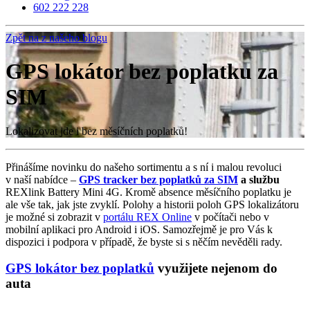
602 222 228
Zpět na z našeho blogu
GPS lokátor bez poplatku za
SIM
Lokalizovat jde i bez měsíčních poplatků!
Přinášíme novinku do našeho sortimentu a s ní i malou revoluci
v naší nabídce –
GPS tracker bez poplatků za SIM
a službu
REXlink Battery Mini 4G. Kromě absence měsíčního poplatku je
ale vše tak, jak jste zvyklí. Polohy a historii poloh GPS lokalizátoru
je možné si zobrazit v
portálu REX Online
v počítači nebo v
mobilní aplikaci pro Android i iOS. Samozřejmě je pro Vás k
dispozici i podpora v případě, že byste si s něčím nevěděli rady.
GPS lokátor bez poplatků
využijete nejenom do
auta