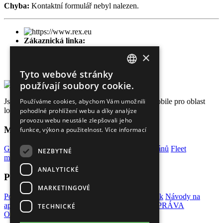
Chyba:
Kontaktní formulář nebyl nalezen.
Zákaznická linka:
602 222 228
×
Kontaktní e-mail:
zwebu@rex.eu
Tyto webové stránky
CZECH
používají soubory cookie.
ENGLISH
Jsme certifikovaným M2M partnerem firmy T-Mobile pro oblast
Používáme cookies, abychom Vám umožnili
lokalizace a střežení již od roku 2003.
pohodlné prohlížení webu a díky analýze
GERMAN
provozu webu neustále zlepšovali jeho
Mohlo by Vás zajímat
funkce, výkon a použitelnost.
Více informací
GPS lokátory do auta
GPS sledování lodí a veteránů
Fleet
NEZBYTNÉ
management
Kniha jízd
Internet věcí
ANALYTICKÉ
Pro naše klienty
MARKETINGOVÉ
Portál REX Online
Dokumenty a informace
Ceník
Návody na
aplikaci a zařízení
OBCHODNÍ PODMÍNKY
SPRÁVA
TECHNICKÉ
OSOBNÍCH ÚDAJŮ