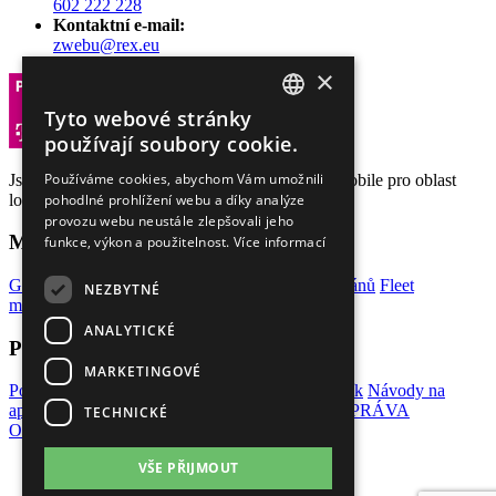
602 222 228
Kontaktní e-mail:
zwebu@rex.eu
×
Tyto webové stránky
CZECH
používají soubory cookie.
ENGLISH
Používáme cookies, abychom Vám umožnili
Jsme certifikovaným M2M partnerem firmy T-Mobile pro oblast
lokalizace a střežení již od roku 2003.
pohodlné prohlížení webu a díky analýze
GERMAN
provozu webu neustále zlepšovali jeho
Mohlo by Vás zajímat
funkce, výkon a použitelnost.
Více informací
GPS lokátory do auta
GPS sledování lodí a veteránů
Fleet
NEZBYTNÉ
management
Kniha jízd
Internet věcí
ANALYTICKÉ
Pro naše klienty
MARKETINGOVÉ
Portál REX Online
Dokumenty a informace
Ceník
Návody na
aplikaci a zařízení
OBCHODNÍ PODMÍNKY
SPRÁVA
TECHNICKÉ
OSOBNÍCH ÚDAJŮ
VŠE PŘIJMOUT