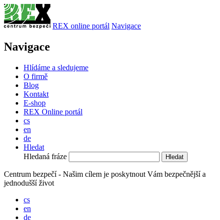
REX online portál
Navigace
Navigace
Hlídáme a sledujeme
O firmě
Blog
Kontakt
E-shop
REX Online portál
cs
en
de
Hledat
Hledaná fráze
Centrum bezpečí - Našim cílem je poskytnout Vám bezpečnější a
jednodušší život
cs
en
de