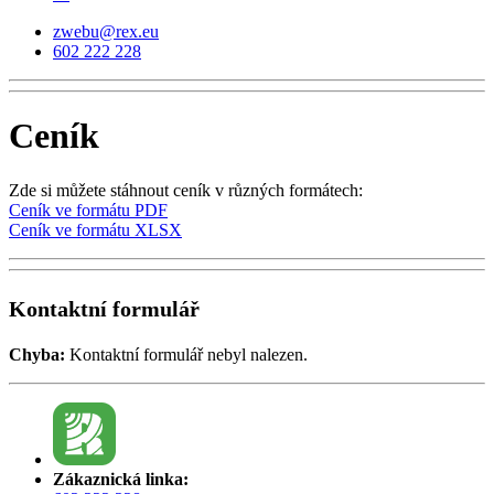
zwebu@rex.eu
602 222 228
Ceník
Zde si můžete stáhnout ceník v různých formátech:
Ceník ve formátu PDF
Ceník ve formátu XLSX
Kontaktní formulář
Chyba:
Kontaktní formulář nebyl nalezen.
Zákaznická linka: