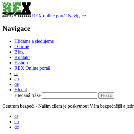
REX online portál
Navigace
Navigace
Hlídáme a sledujeme
O firmě
Blog
Kontakt
E-shop
REX Online portál
cs
en
de
Hledat
Hledaná fráze
Centrum bezpečí - Našim cílem je poskytnout Vám bezpečnější a jedn
cs
en
de