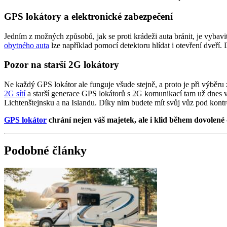
GPS lokátory a elektronické zabezpečení
Jedním z možných způsobů, jak se proti krádeži auta bránit, je vybavi
obytného auta
lze například pomocí detektoru hlídat i otevření dveří.
Pozor na starší 2G lokátory
Ne každý GPS lokátor ale funguje všude stejně, a proto je při výběru 
2G sítí
a starší generace GPS lokátorů s 2G komunikací tam už dnes v
Lichtenštejnsku a na Islandu. Díky nim budete mít svůj vůz pod kontro
GPS lokátor
chrání nejen váš majetek, ale i klid během dovolené –
Podobné články