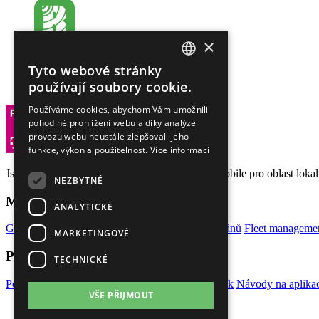
×
Zákaznická linka:
602 222 228
Tyto webové stránky
Kontaktní e-mail:
CZECH
používají soubory cookie.
zwebu@rex.eu
ENGLISH
Používáme cookies, abychom Vám umožnili
pohodlné prohlížení webu a díky analýze
GERMAN
provozu webu neustále zlepšovali jeho
funkce, výkon a použitelnost.
Více informací
Jsme certifikovaným M2M partnerem firmy T-Mobile pro oblast lokaliz
NEZBYTNÉ
Mohlo by Vás zajímat
ANALYTICKÉ
GPS lokátory do auta
GPS sledování lodí a veteránů
Fleet manageme
MARKETINGOVÉ
Pro naše klienty
TECHNICKÉ
Portál REX Online
Dokumenty a informace
Ceník
Návody na aplikac
VŠE PŘIJMOUT