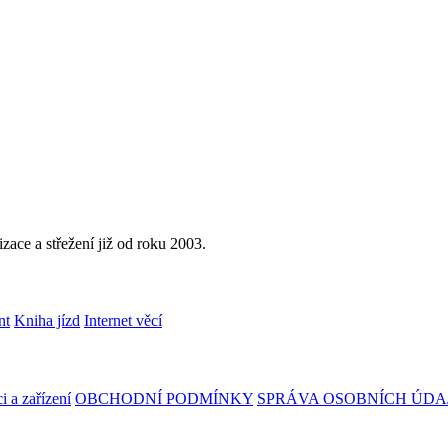
ace a střežení již od roku 2003.
nt
Kniha jízd
Internet věcí
i a zařízení
OBCHODNÍ PODMÍNKY
SPRÁVA OSOBNÍCH ÚDA