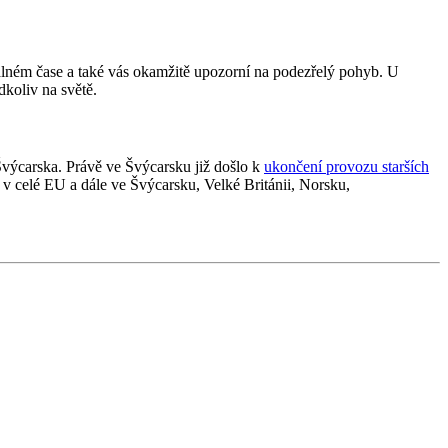
álném čase a také vás okamžitě upozorní na podezřelý pohyb. U
koliv na světě.
 Švýcarska. Právě ve Švýcarsku již došlo k
ukončení provozu starších
v celé EU a dále ve Švýcarsku, Velké Británii, Norsku,