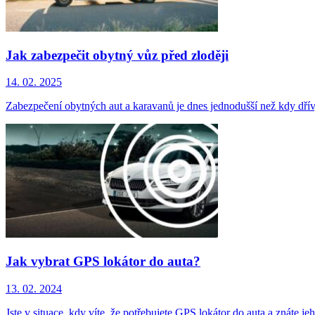
Jak zabezpečit obytný vůz před zloději
14. 02. 2025
Zabezpečení obytných aut a karavanů je dnes jednodušší než kdy dř
Jak vybrat GPS lokátor do auta?
13. 02. 2024
Jste v situace, kdy víte, že potřebujete GPS lokátor do auta a znáte je