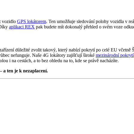
t vozidlo
GPS lokátorem
. Ten umožňuje sledování polohy vozidla v re
 Díky
aplikaci REX
pak budete mít dokonalý přehled o svém voze odkud
zařízení důležité zvolit takový, který nabízí pokrytí po celé EU včetně
ůbec nefunguje. Naše 4G lokátory zajišťují široké
mezinárodní pokrytí
lou i na cestách, a to bez ohledu na to, kde se právě nacházíte.
 a ten je k nezaplacení.