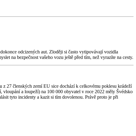
dokonce odcizených aut. Zloději si často vytipovávají vozidla
myslet na bezpečnost vašeho vozu ještě před tím, než vyrazíte na cesty.
tu z 27 členských zemí EU sice dochází k celkovému poklesu krádeží
ží, vloupání a loupeží) na 100 000 obyvatel v roce 2022 měly Švédsko
it tyto incidenty a kazit si tím dovolenou. Právě proto je při