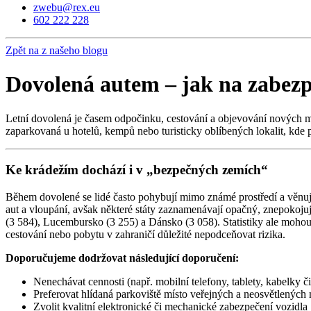
zwebu@rex.eu
602 222 228
Zpět na z našeho blogu
Dovolená autem – jak na zabezp
Letní dovolená je časem odpočinku, cestování a objevování nových mí
zaparkovaná u hotelů, kempů nebo turisticky oblíbených lokalit, kde př
Ke krádežím dochází i v „bezpečných zemích“
Během dovolené se lidé často pohybují mimo známé prostředí a věnuj
aut a vloupání, avšak některé státy zaznamenávají opačný, znepokojuj
(3 584), Lucembursko (3 255) a Dánsko (3 058). Statistiky ale mohou b
cestování nebo pobytu v zahraničí důležité nepodceňovat rizika.
Doporučujeme dodržovat následující doporučení:
Nenechávat cennosti (např. mobilní telefony, tablety, kabelky č
Preferovat hlídaná parkoviště místo veřejných a neosvětlených 
Zvolit kvalitní elektronické či mechanické zabezpečení vozidla