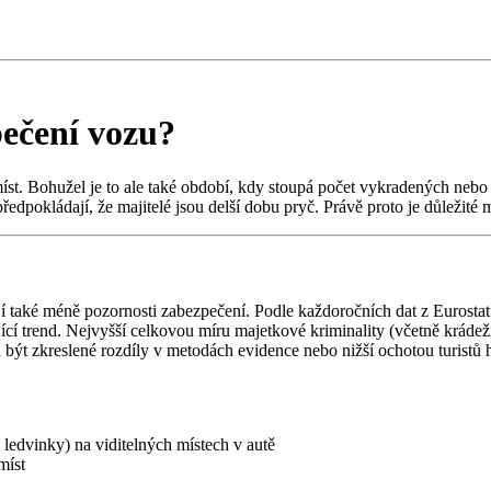
ečení vozu?
st. Bohužel je to ale také období, kdy stoupá počet vykradených nebo 
edpokládají, že majitelé jsou delší dobu pryč. Právě proto je důležité 
í také méně pozornosti zabezpečení. Podle každoročních dat z Eurosta
ící trend. Nejvyšší celkovou míru majetkové kriminality (včetně kráde
ýt zkreslené rozdíly v metodách evidence nebo nižší ochotou turistů hlás
i ledvinky) na viditelných místech v autě
míst