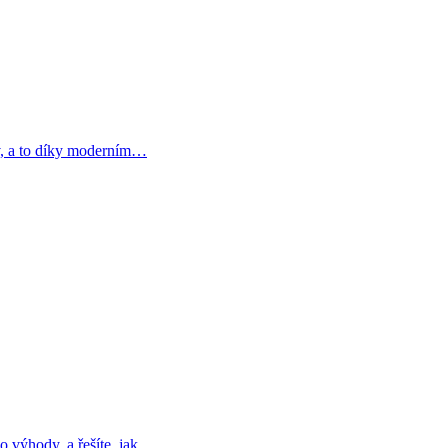
ív, a to díky moderním…
ho výhody, a řešíte, jak…