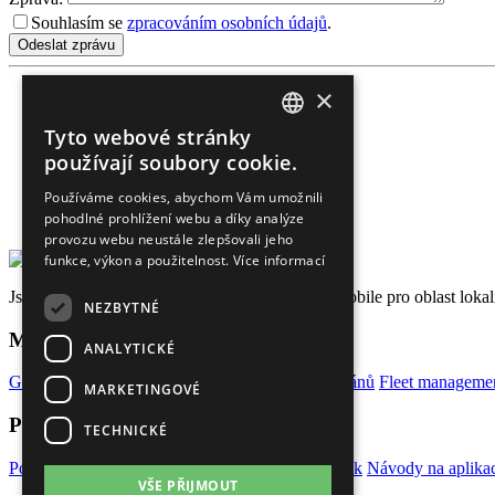
Souhlasím se
zpracováním osobních údajů
.
×
Tyto webové stránky
CZECH
používají soubory cookie.
Zákaznická linka:
602 222 228
ENGLISH
Používáme cookies, abychom Vám umožnili
Kontaktní e-mail:
pohodlné prohlížení webu a díky analýze
GERMAN
zwebu@rex.eu
provozu webu neustále zlepšovali jeho
funkce, výkon a použitelnost.
Více informací
Jsme certifikovaným M2M partnerem firmy T-Mobile pro oblast lokaliz
NEZBYTNÉ
Mohlo by Vás zajímat
ANALYTICKÉ
GPS lokátory do auta
GPS sledování lodí a veteránů
Fleet manageme
MARKETINGOVÉ
Pro naše klienty
TECHNICKÉ
Portál REX Online
Dokumenty a informace
Ceník
Návody na aplikac
VŠE PŘIJMOUT