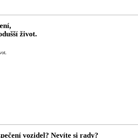
ení,
dušší život.
vot.
pečení vozidel? Nevíte si rady?