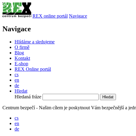
REX online portál
Navigace
Navigace
Hlídáme a sledujeme
O firmě
Blog
Kontakt
E-shop
REX Online portál
cs
en
de
Hledat
Hledaná fráze
Centrum bezpečí - Našim cílem je poskytnout Vám bezpečnější a jedn
cs
en
de