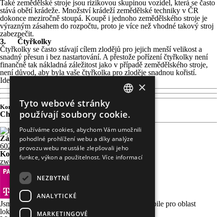
Také zemědělské stroje jsou rizikovou skupinou vozidel, která se často
stává obětí krádeže. Množství krádeží zemědělské techniky v ČR
dokonce meziročně stoupá. Koupě i jednoho zemědělského stroje je
výrazným zásahem do rozpočtu, proto je více než vhodné takový stroj
zabezpečit.
3. Čtyřkolky
Čtyřkolky se často stávají cílem zlodějů pro jejich menší velikost a
snadný přesun i bez nastartování. A přestože pořízení čtyřkolky není
finančně tak nákladná záležitost jako v případě zemědělského stroje,
není důvod, aby byla vaše čtyřkolka pro zloděje snadnou kořistí.
Ideální pro tento typ vozidel je
alarm na motorku
.
×
Tyto webové stránky
CZECH
Kontaktní formulář
používají soubory cookie.
Chyba:
Kontaktní formulář nebyl nalezen.
ENGLISH
Používáme cookies, abychom Vám umožnili
Zákaznická linka:
pohodlné prohlížení webu a díky analýze
GERMAN
602 222 228
provozu webu neustále zlepšovali jeho
Kontaktní e-mail:
funkce, výkon a použitelnost.
Více informací
zwebu@rex.eu
NEZBYTNÉ
ANALYTICKÉ
Jsme certifikovaným M2M partnerem firmy T-Mobile pro oblast
lokalizace a střežení již od roku 2003.
MARKETINGOVÉ