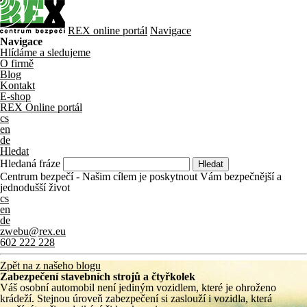
REX online portál
Navigace
Navigace
Hlídáme a sledujeme
O firmě
Blog
Kontakt
E-shop
REX Online portál
cs
en
de
Hledat
Hledaná fráze
Centrum bezpečí - Našim cílem je poskytnout Vám bezpečnější a
jednodušší život
cs
en
de
zwebu@rex.eu
602 222 228
Zpět na z našeho blogu
Zabezpečení stavebních strojů a čtyřkolek
Váš osobní automobil není jediným vozidlem, které je ohroženo
krádeží. Stejnou úroveň zabezpečení si zaslouží i vozidla, která