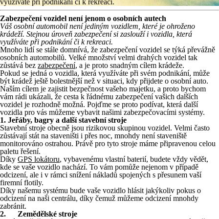
využíváte při podnikání či k rekreaci.
Zabezpečení vozidel není jenom o osobních autech
Váš osobní automobil není jediným vozidlem, které je ohroženo
krádeží. Stejnou úroveň zabezpečení si zaslouží i vozidla, která
využíváte při podnikání či k rekreaci.
Mnoho lidí se stále domnívá, že zabezpečení vozidel se týká převážně
osobních automobilů. Velké množství velmi drahých vozidel tak
zůstává bez
zabezpečení
, a je proto snadným cílem krádeže.
Pokud se jedná o vozidla, která využíváte při svém podnikání, může
být krádež ještě bolestnější než v situaci, kdy přijdete o osobní auto.
Naším cílem je zajistit bezpečnost vašeho majetku, a proto bychom
vám rádi ukázali, že cesta k řádnému zabezpečení vašich dalších
vozidel je rozhodně možná. Pojďme se proto podívat, která další
vozidla pro vás můžeme vybavit našimi zabezpečovacími systémy.
1. Jeřáby, bagry a další stavební stroje
Stavební stroje obecně jsou rizikovou skupinou vozidel. Velmi často
zůstávají stát na staveništi i přes noc, mnohdy není staveniště
monitorováno ostrahou. Právě pro tyto stroje máme připravenou celou
paletu řešení.
Díky
GPS lokátoru
, vybavenému vlastní baterií, budete vždy vědět,
kde se vaše vozidlo nachází. To vám pomůže nejenom v případě
odcizení, ale i v rámci snížení nákladů spojených s přesunem vaší
firemní flotily.
Díky našemu systému bude vaše vozidlo hlásit jakýkoliv pokus o
odcizení na naši centrálu, díky čemuž můžeme odcizení mnohdy
zabránit.
2. Zemědělské stroje