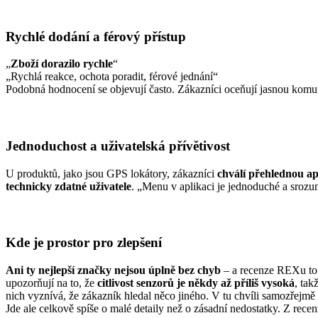
Rychlé dodání a férový přístup
„
Zboží dorazilo rychle
“
„Rychlá reakce, ochota poradit, férové jednání“
Podobná hodnocení se objevují často. Zákazníci oceňují jasnou komu
Jednoduchost a uživatelská přívětivost
U produktů, jako jsou GPS lokátory, zákazníci
chválí přehlednou ap
technicky zdatné uživatele
. „Menu v aplikaci je jednoduché a srozum
Kde je prostor pro zlepšení
Ani ty nejlepší značky nejsou úplně bez chyb
– a recenze REXu to 
upozorňují na to, že
citlivost senzorů je někdy až příliš vysoká
, tak
nich vyznívá, že zákazník hledal něco jiného. V tu chvíli samozřejmě
Jde ale celkově spíše o malé detaily než o zásadní nedostatky. Z recenz