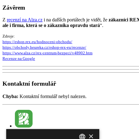
Závěrem
Z
recenzí na Alza.cz
i na dalších portálech je vidět, že
zákazníci REX o
ale i firma, která se o zákazníka opravdu stará
“.
Zdroje:
https://eshop.rex.eu/hodnoceni-obchodu/
https://obchody.heureka.cz/eshop-rex-eu/recenze/
https://www.alza.cz/rex-centrum-bezpeci/v48902.htm
Recenze na Google
Kontaktní formulář
Chyba:
Kontaktní formulář nebyl nalezen.
Zákaznická linka:
×
602 222 228