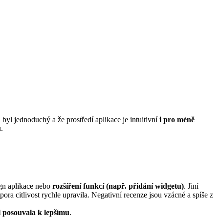
byl jednoduchý a že prostředí aplikace je intuitivní
i pro méně
.
ign aplikace nebo
rozšíření funkcí (např. přidání widgetu)
. Jiní
dpora citlivost rychle upravila. Negativní recenze jsou vzácné a spíše z
ál posouvala k lepšímu
.