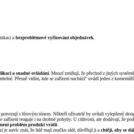
nikaci a
bezproblémové vyřizování objednávek
.
likaci a snadné ovládání
. Mnozí zmiňují, že přechod z jiných systémů 
itelné. Přesně vidím, kde se zařízení nachází“ uvádí jeden z komentářů
potvrzují s férovým tónem. Někteří uživatelé by uvítali vylepšený des
že zařízení reaguje i na drobné pohyby. U citlivosti, ale dodávají, že po
není problém produkt vrátit
.
í je navíc znát, že lidé mají značku rádi, důvěřují ji a
chtějí, aby se d